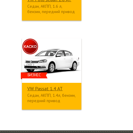
Седан, АКПП, 1.6 л,
бензин, передний привод
БИЗНЕС
VW Passat 1.4 АТ
Седан, АКПП, 1.4л, бензин,
передний привод