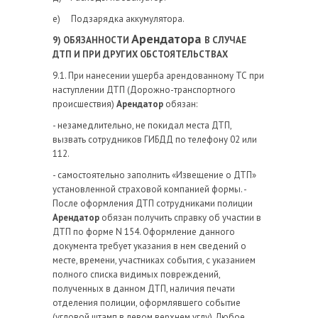
е) Подзарядка аккумулятора.
Арендатора
9) ОБЯЗАННОСТИ
В СЛУЧАЕ
ДТП И ПРИ ДРУГИХ ОБСТОЯТЕЛЬСТВАХ
9.1. При нанесении ущерба арендованному ТС при
наступлении ДТП (Дорожно-транспортного
происшествия)
Арендатор
обязан:
- незамедлительно, не покидал места ДТП,
вызвать сотрудников ГИБДД по телефону 02 или
112.
- самостоятельно заполнить «Извещение о ДТП»
установленной страховой компанией формы. -
После оформления ДТП сотрудниками полиции
Арендатор
обязан получить справку об участии в
ДТП по форме N 154. Оформление данного
документа требует указания в нем сведений о
месте, времени, участниках события, с указанием
полного списка видимых повреждений,
полученных в данном ДТП, наличия печати
отделения полиции, оформлявшего событие
(угловой штамп в левом верхнем углу). Любое