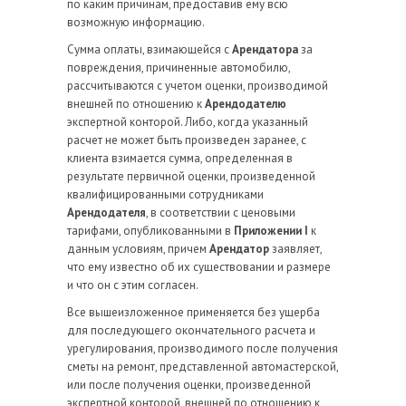
по каким причинам, предоставив ему всю
возможную информацию.
Сумма оплаты, взимающейся с
Арендатора
за
повреждения, причиненные автомобилю,
рассчитываются с учетом оценки, производимой
внешней по отношению к
Арендодателю
экспертной конторой. Либо, когда указанный
расчет не может быть произведен заранее, с
клиента взимается сумма, определенная в
результате первичной оценки, произведенной
квалифицированными сотрудниками
Арендодателя
, в соответствии с ценовыми
тарифами, опубликованными в
Приложении I
к
данным условиям, причем
Арендатор
заявляет,
что ему известно об их существовании и размере
и что он с этим согласен.
Все вышеизложенное применяется без ущерба
для последующего окончательного расчета и
урегулирования, производимого после получения
сметы на ремонт, представленной автомастерской,
или после получения оценки, произведенной
экспертной конторой, внешней по отношению к