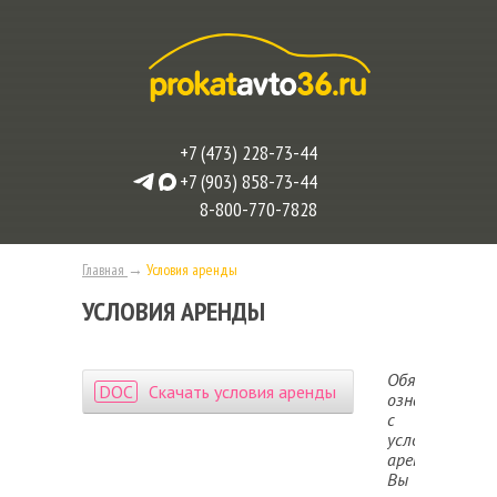
+7 (473) 228-73-44
+7 (903) 858-73-44
8-800-770-7828
Главная
→
Условия аренды
УСЛОВИЯ АРЕНДЫ
Обязательно
DOC
Скачать условия аренды
ознакомьтесь
с
условиями
аренды!
Вы