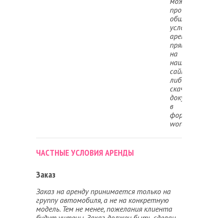
можете
прочитать
общие
условия
аренды
прямо
на
нашем
сайте,
либо
скачать
документ
в
формате
word.
ЧАСТНЫЕ УСЛОВИЯ АРЕНДЫ
Заказ
Заказ на аренду принимается только на
группу автомобиля, а не на конкретную
модель. Тем не менее, пожелания клиента
будут учтены. Заказ должен быть сделан