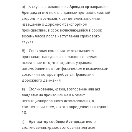
а) В случае столкновения
Арендатор
направляет
Арендодателю
полные данные противоположной
стороны и возможных свидетелей, заполнив
извещение о дорожно-транспортном
происшествии, в срок, исчисляющийся в сорок
восемь часов после наступления страхового
случая.
б) Страховая компания не отказывается
признавать наступление страхового случая
вследствие того, что водитель управлял
автомобилем не в том физическом и психическом
состоянии, которое требуется Правилами
дорожного движения.
в) Столкновение, кража, возгорание или акт
вандализма произошли не в момент
несанкционированного использования, в
соответствии с тем, как это определяется в пункте
10.
г)
Арендатор
сообщил
Арендодателю
о
столкновении, краже, возгорании или акте