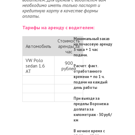
необходимо иметь только паспорт и
кредитную карту в качестве формы
оплаты.
Тарифы на аренду с водителем:
Минимальный заказ
Стоимость
на почасовую аренду
Автомобиль
аренды за
3 часа + 1 час
час
подачи.
VW Polo
900
sedan 1.6
Расчет: факт.
рублей
АТ
отработанного
времени + по 1 ч.
подачи на каждый
день работы
При выезде за
пределы Воронежа
доплата за
километраж - 30 руб/
км
В ночное время с