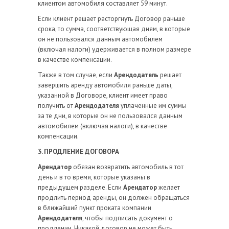
клиентом автомобиля составляет 59 минут.
Если клиент решает расторгнуть Договор раньше
срока, то сумма, соответствующая дням, в которые
он не пользовался данным автомобилем
(включая налоги) удерживается в полном размере
в качестве компенсации.
Также в том случае, если
Арендодатель
решает
завершить аренду автомобиля раньше даты,
указанной в Договоре, клиент имеет право
получить от
Арендодателя
уплаченные им суммы
за те дни, в которые он не пользовался данным
автомобилем (включая налоги), в качестве
компенсации.
3. ПРОДЛЕНИЕ ДОГОВОРА
Арендатор
обязан возвратить автомобиль в тот
день и в то время, которые указаны в
предыдущем разделе. Если
Арендатор
желает
продлить период аренды, он должен обращаться
в ближайший пункт проката компании
Арендодателя
, чтобы подписать документ о
продлении. Никакой договор не может быть