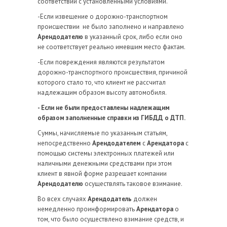
соответствии с установленными условиями.
-Если извещение о дорожно-транспортном
происшествии не было заполнено и направлено
Арендодателю
в указанный срок, либо если оно
не соответствует реально имевшим место фактам.
-Если повреждения являются результатом
дорожно-транспортного происшествия, причиной
которого стало то, что клиент не рассчитал
надлежащим образом высоту автомобиля.
- Если не были предоставлены надлежащим
образом заполненные справки из ГИБДД о ДТП.
Суммы, начисляемые по указанным статьям,
непосредственно
Арендодателем
с
Арендатора
с
помощью системы электронных платежей или
наличными денежными средствами при этом
клиент в явной форме разрешает компании
Арендодателю
осуществлять таковое взимание.
Во всех случаях
Арендодатель
должен
немедленно проинформировать
Арендатора
о
том, что было осуществлено взимание средств, и